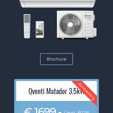
Brochure
Aanbieding
Qventi Matador 3.5kW
€ 1699,-
/ incl. BTW