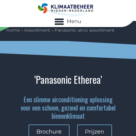
Menu
Home
»
Assortiment
»
Panasonic airco assortiment
‘Panasonic Etherea’
Een slimme airconditioning oplossing
voor een schoon, gezond en comfortabel
binnenklimaat
Brochure
Prijzen