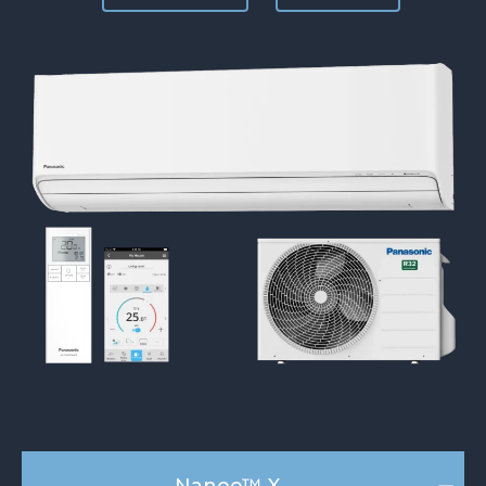
Nanoe™ X